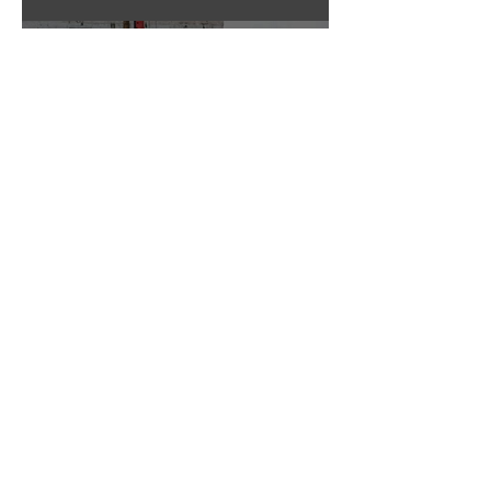
15 abr 2020
1 min de lectura
Primera Palada de Almacenajes
Tumba Muerto
15 abr 2020
1 min de lectura